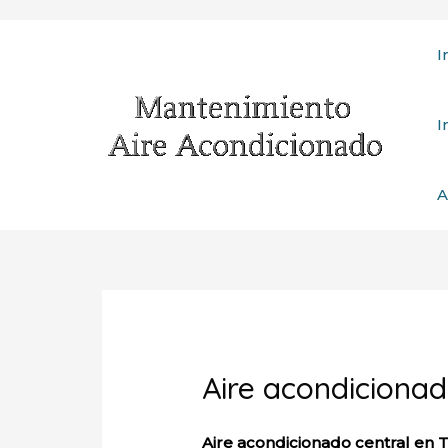
Ir
I
al
contenido
I
A
Aire acondicionad
Aire acondicionado central en