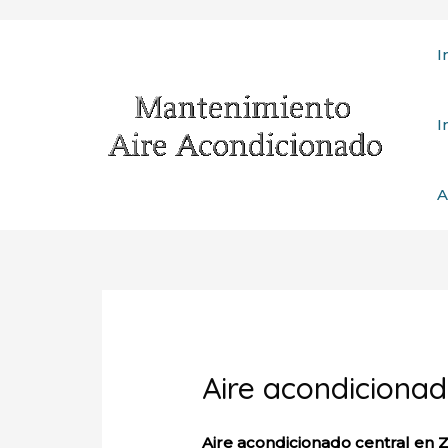
Ir
I
al
contenido
I
A
Aire acondiciona
Aire acondicionado central en 