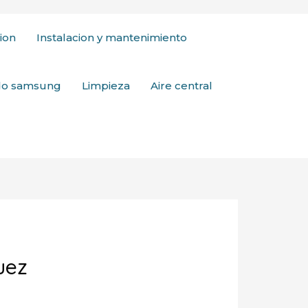
ion
Instalacion y mantenimiento
ado samsung
Limpieza
Aire central
uez