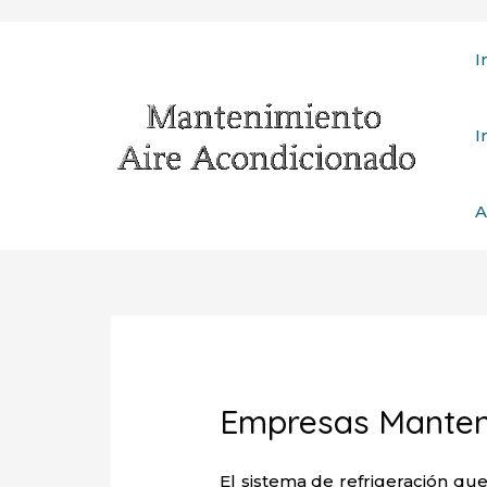
Ir
I
al
contenido
I
A
Empresas Manteni
El sistema de refrigeración que