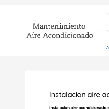
Ir
I
al
contenido
I
A
Instalacion aire 
Instalacion aire acondicionado 