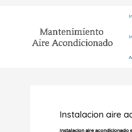
Ir
I
al
contenido
I
A
Instalacion aire 
Instalacion aire acondicionado 