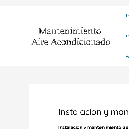
Ir
I
al
contenido
I
A
Instalacion y man
Instalacion y mantenimiento de 