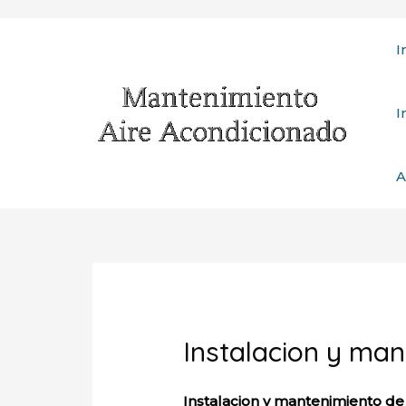
Ir
I
al
contenido
I
A
Instalacion y ma
Instalacion y mantenimiento de