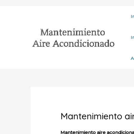
Ir
I
al
contenido
I
A
Mantenimiento ai
Mantenimiento aire acondicion