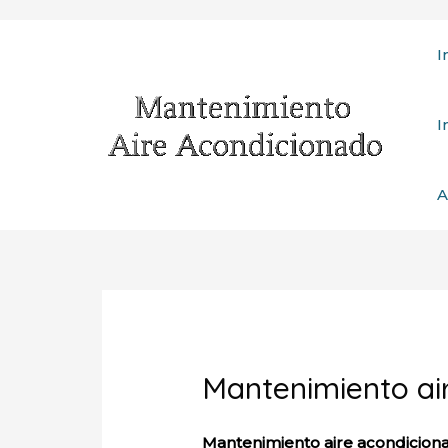
Ir
I
al
contenido
I
A
Mantenimiento ai
Mantenimiento aire acondicion