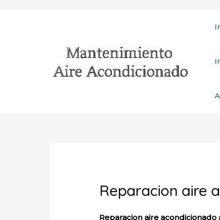
Ir
I
al
contenido
I
A
Reparacion aire 
Reparacion aire acondicionado