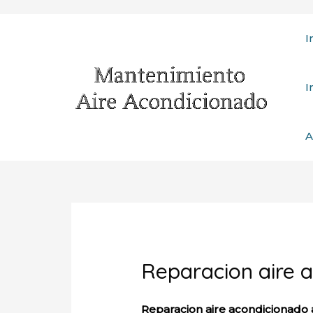
Ir
I
al
contenido
I
A
Reparacion aire a
Reparacion aire acondicionado 