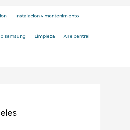
ion
Instalacion y mantenimiento
ado samsung
Limpieza
Aire central
geles