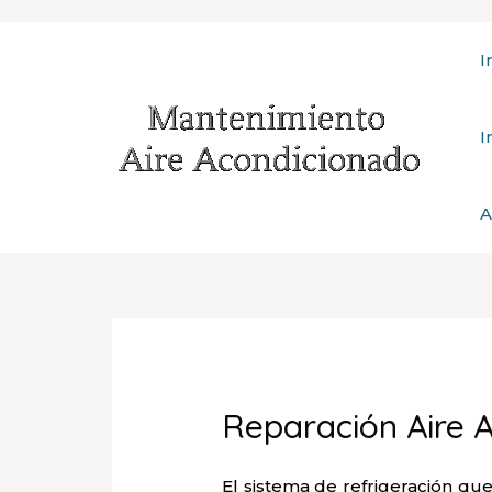
Ir
I
al
contenido
I
A
Reparación Aire 
El sistema de refrigeración que