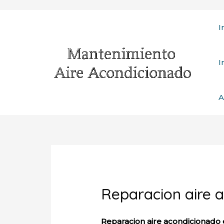
Ir
I
al
contenido
I
A
Reparacion aire 
Reparacion aire acondicionado 