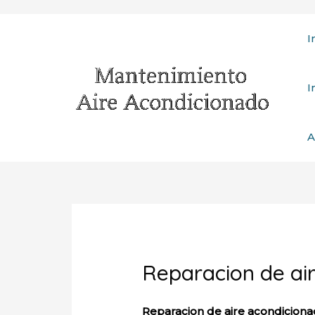
Ir
I
al
contenido
I
A
Reparacion de ai
Reparacion de aire acondicion