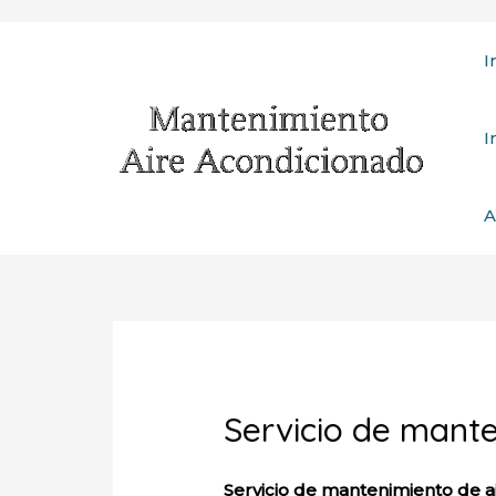
Ir
I
al
contenido
I
A
Servicio de mant
Servicio de mantenimiento de a