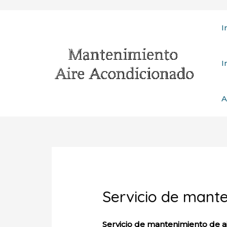
Ir
I
al
contenido
I
A
Servicio de mant
Servicio de mantenimiento de a